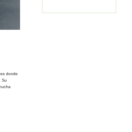
ares donde
. Su
 mucha