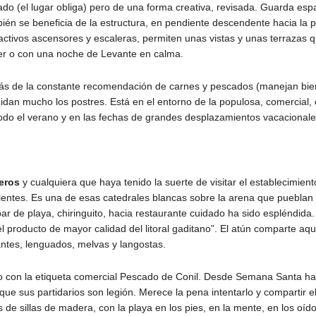
tado (el lugar obliga) pero de una forma creativa, revisada. Guarda esp
én se beneficia de la estructura, en pendiente descendente hacia la p
ractivos ascensores y escaleras, permiten unas vistas y unas terrazas 
ecer o con una noche de Levante en calma.
más de la constante recomendación de carnes y pescados (manejan bie
Cuidan mucho los postres. Está en el entorno de la populosa, comercial,
odo el verano y en las fechas de grandes desplazamientos vacacionale
eros
y cualquiera que haya tenido la suerte de visitar el establecimien
entes. Es una de esas catedrales blancas sobre la arena que pueblan 
ar de playa, chiringuito, hacia restaurante cuidado ha sido espléndida.
l producto de mayor calidad del litoral gaditano”. El atún comparte aqu
ntes, lenguados, melvas y langostas.
o con la etiqueta comercial Pescado de Conil. Desde Semana Santa ha
 sus partidarios son legión. Merece la pena intentarlo y compartir el 
 sillas de madera, con la playa en los pies, en la mente, en los oído