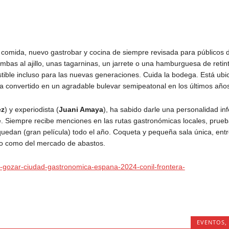
e comida, nuevo gastrobar y cocina de siempre revisada para públicos 
ambas al ajillo, unas tagarninas, un jarrete o una hamburguesa de retin
istible incluso para las nuevas generaciones. Cuida la bodega. Está ubi
 ha convertido en un agradable bulevar semipeatonal en los últimos año
ez
) y experiodista (
Juani Amaya
), ha sabido darle una personalidad in
nte. Siempre recibe menciones en las rutas gastronómicas locales, prue
 quedan (gran película) todo el año. Coqueta y pequeña sala única, entr
tro como del mercado de abastos.
ios-gozar-ciudad-gastronomica-espana-2024-conil-frontera-
EVENTOS
,