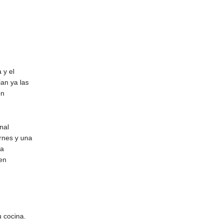
 y el
an ya las
on
nal
rnes y una
ra
en
u cocina.