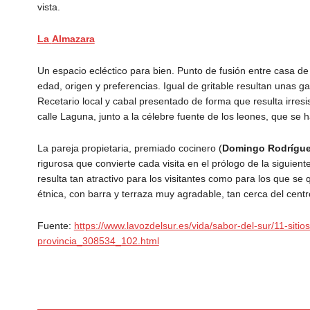
vista.
La
Almazara
Un espacio ecléctico para bien. Punto de fusión entre casa d
edad, origen y preferencias. Igual de gritable resultan unas g
Recetario local y cabal presentado de forma que resulta irres
calle Laguna, junto a la célebre fuente de los leones, que se
La pareja propietaria, premiado cocinero (
Domingo Rodrígu
rigurosa que convierte cada visita en el prólogo de la siguie
resulta tan atractivo para los visitantes como para los que se
étnica, con barra y terraza muy agradable, tan cerca del cen
Fuente:
https://www.lavozdelsur.es/vida/sabor-del-sur/11-sit
provincia_308534_102.html