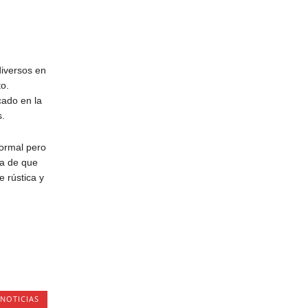
diversos en
to.
cado en la
s.
formal pero
ba de que
e rústica y
NOTICIAS