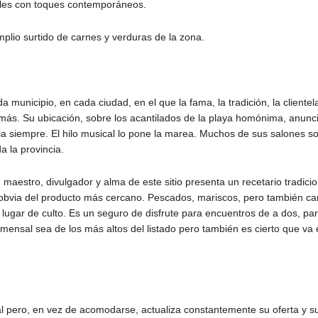
ales con toques contemporáneos.
lio surtido de carnes y verduras de la zona.
municipio, en cada ciudad, en el que la fama, la tradición, la clientela
más. Su ubicación, sobre los acantilados de la playa homónima, anunci
cia siempre. El hilo musical lo pone la marea. Muchos de sus salones s
a la provincia.
, maestro, divulgador y alma de este sitio presenta un recetario tradicio
d obvia del producto más cercano. Pescados, mariscos, pero también ca
lugar de culto. Es un seguro de disfrute para encuentros de a dos, pa
omensal sea de los más altos del listado pero también es cierto que va 
al pero, en vez de acomodarse, actualiza constantemente su oferta y s