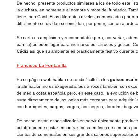
De hecho, presenta productos similares a los de todo este lis
la cuchara, en homenaje al nombre y mote del fundador. Tambi
tiene todo Conil. Esos diferentes niveles, comunicados por at
difícilmente se olvidan si coinciden, por poner, con un atard
Su carta es amplísima y recomendable pero, por variar, ade
parrilla) es buen lugar para inclinarse por arroces y guisos. 
Cádiz
así que su ambiente es prácticamente festivo durante t
Francisco La Fontanilla
En su página web hablan de rendir “culto” a los
guisos marin
la afirmación no es exagerada. Sus arroces también son excel
de media costa española pero, en este caso, la evolución de b
surte directamente de las lonjas más cercanas para adquirir “e
con borriquetes, pargos, sargos, bocinegros, doradas, bogava
De hecho, están especializados en servir únicamente product
octubre puede costar encontrar mesa en fines de semana porque
cientos de comensales en sus grandes salones superpoblados de